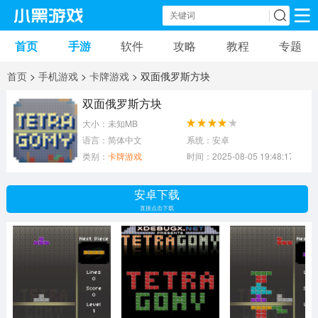
首页
手游
软件
攻略
教程
专题
手机游戏
手机软件
首页
>
手机游戏
>
卡牌游戏
> 双面俄罗斯方块
动作游戏
冒险游戏
苹果游戏
双面俄罗斯方块
大小：未知MB
安卓游戏
卡牌游戏
软件应用
语言：简体中文
系统：安卓
类别：
卡牌游戏
时间：2025-08-05 19:48:17
益智游戏
音乐游戏
传奇游戏
安卓下载
竞速游戏
模拟游戏
体育游戏
直接点击下载
策略游戏
文字游戏
角色扮演