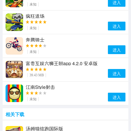
进入
未知
疯狂道场
进入
未知
奔腾骑士
进入
未知
富贵互娱六狮王朝app 4.2.0 安卓版
进入
39.43 MB
江南Style射击
进入
未知
相关下载
汤姆猫炫跑国际版