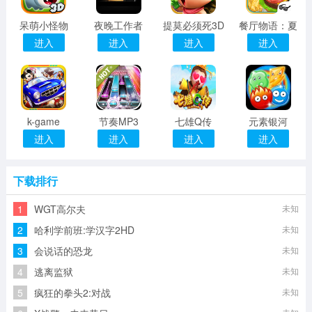
呆萌小怪物
夜晚工作者
提莫必须死3D
餐厅物语：夏
进入
进入
进入
进入
k-game
节奏MP3
七雄Q传
元素银河
进入
进入
进入
进入
下载排行
1
WGT高尔夫
未知
2
哈利学前班:学汉字2HD
未知
3
会说话的恐龙
未知
4
逃离监狱
未知
5
疯狂的拳头2:对战
未知