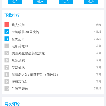
进入
进入
进入
进入
下载排行
1
炫光炫舞
未知
2
卡牌萌兽-剑圣快跑
44MB
3
全民超市
39MB
4
电影英雄HD
未知
5
憨豆先生整蛊美发沙龙
未知
6
欢乐涂鸦
未知
7
梦幻仙缘
未知
8
黑帮老太2：疯狂行动（修改版）
未知
9
振翅高飞3
未知
10
兰陵王妃传
71MB
网友评论