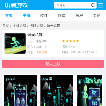
首页
手游
软件
攻略
教程
专题
手机游戏
手机软件
首页
>
手机游戏
>
卡牌游戏
> 炫光炫舞
动作游戏
冒险游戏
苹果游戏
炫光炫舞
大小：未知MB
安卓游戏
卡牌游戏
软件应用
语言：简体中文
系统：IOS
类别：
卡牌游戏
时间：2025-07-27 17:24:35
益智游戏
音乐游戏
传奇游戏
暂未上线
竞速游戏
模拟游戏
体育游戏
策略游戏
文字游戏
角色扮演