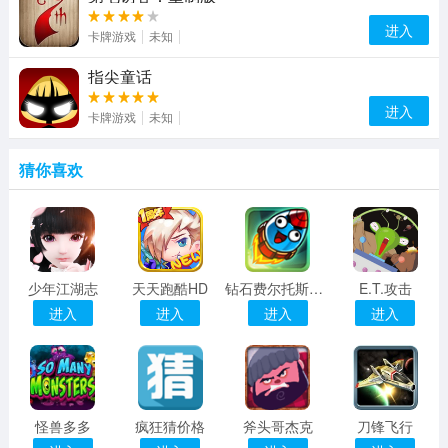
进入
卡牌游戏
未知
指尖童话
进入
卡牌游戏
未知
猜你喜欢
少年江湖志
天天跑酷HD
钻石费尔托斯特2
E.T.攻击
进入
进入
进入
进入
怪兽多多
疯狂猜价格
斧头哥杰克
刀锋飞行