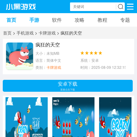
首页
手游
软件
攻略
教程
专题
手机游戏
手机软件
首页
>
手机游戏
>
卡牌游戏
> 疯狂的天空
动作游戏
冒险游戏
苹果游戏
疯狂的天空
大小：未知MB
安卓游戏
卡牌游戏
软件应用
语言：简体中文
系统：安卓
类别：
卡牌游戏
时间：2025-08-09 12:32:15
益智游戏
音乐游戏
传奇游戏
安卓下载
竞速游戏
模拟游戏
体育游戏
直接点击下载
策略游戏
文字游戏
角色扮演