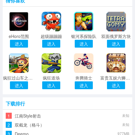
猜你喜欢
eHoro范围
超级蹦蹦蹦
银河系探险队
双面俄罗斯方块
进入
进入
进入
进入
疯狂过山车之超越极限
疯狂道场
奔腾骑士
富贵互娱六狮王朝app 4.2.0 安卓版
进入
进入
进入
进入
下载排行
1
江南Style射击
未知
2
双截龙（格斗）
未知
3
Deemo
977MB