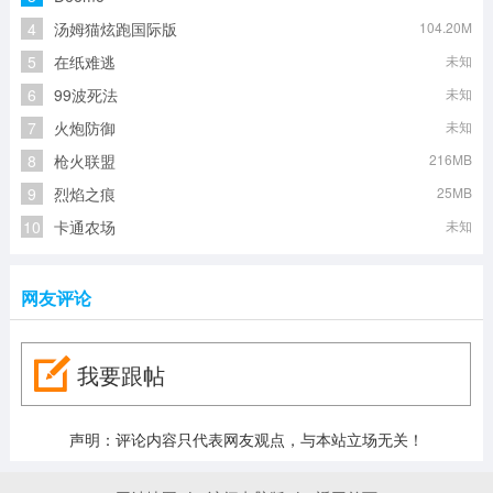
4
汤姆猫炫跑国际版
104.20M
5
在纸难逃
未知
6
99波死法
未知
7
火炮防御
未知
8
枪火联盟
216MB
9
烈焰之痕
25MB
10
卡通农场
未知
网友评论
我要跟帖
声明：评论内容只代表网友观点，与本站立场无关！