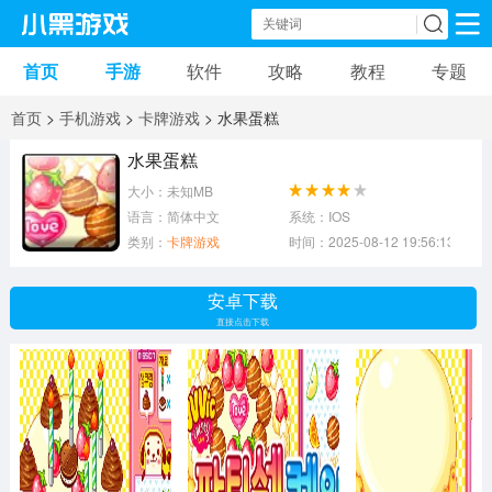
首页
手游
软件
攻略
教程
专题
手机游戏
手机软件
首页
>
手机游戏
>
卡牌游戏
> 水果蛋糕
动作游戏
冒险游戏
苹果游戏
水果蛋糕
大小：未知MB
安卓游戏
卡牌游戏
软件应用
语言：简体中文
系统：IOS
类别：
卡牌游戏
时间：2025-08-12 19:56:13
益智游戏
音乐游戏
传奇游戏
安卓下载
竞速游戏
模拟游戏
体育游戏
直接点击下载
策略游戏
文字游戏
角色扮演