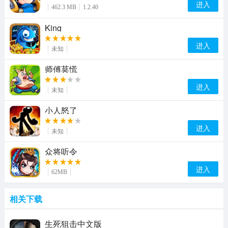
进入
462.3 MB
1.2.40
King
进入
未知
师傅莫慌
进入
未知
小人怒了
进入
未知
众将听令
进入
62MB
相关下载
生死狙击中文版