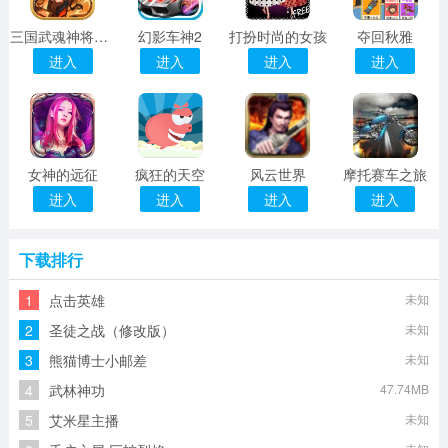
三国武魂神将乱斗
幻影车神2
打扮时尚的女孩
夺回秋雅
进入
进入
进入
进入
女神的远征
疯狂的天空
风云世界
摩托赛车之旅
进入
进入
进入
进入
下载排行
1
点击英雄
未知
2
圣徒之战（修改版）
未知
3
熊猫博士小邮差
未知
4
武林神功
47.74MB
5
艾米星主播
未知