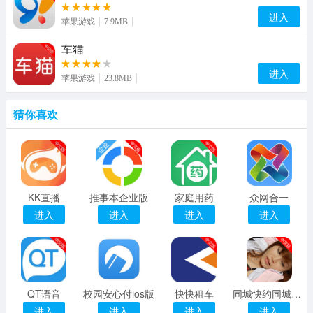
进入
苹果游戏
7.9MB
车猫
进入
苹果游戏
23.8MB
猜你喜欢
KK直播
推事本企业版
家庭用药
众网合一
进入
进入
进入
进入
QT语音
校园安心付ios版
快快租车
同城快约同城交友
进入
进入
进入
进入