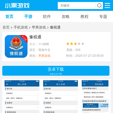
首页
手游
软件
攻略
教程
专题
手机游戏
手机软件
首页
>
手机游戏
>
苹果游戏
> 豫税通
动作游戏
冒险游戏
苹果游戏
豫税通
大小：11.6MB
安卓游戏
卡牌游戏
软件应用
语言：简体中文
系统：IOS
类别：
苹果游戏
时间：2025-07-27 23:55:06
益智游戏
音乐游戏
传奇游戏
安卓下载
竞速游戏
模拟游戏
体育游戏
直接点击下载
策略游戏
文字游戏
角色扮演