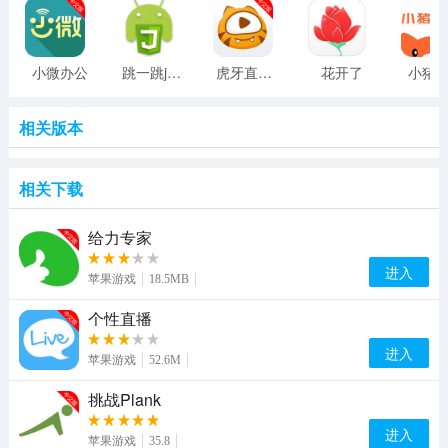
小微办公
跳一跳js刷分软件ios版
虎牙直播手机版
花开了
小猪
相关版本
相关下载
给力专家
进入
苹果游戏
18.5MB
个性直播
进入
苹果游戏
52.6M
挑战Plank
进入
苹果游戏
35.8