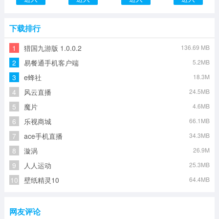
下载排行
1
猎国九游版 1.0.0.2
136.69 MB
2
易餐通手机客户端
5.2MB
3
e蜂社
18.3M
4
风云直播
24.5MB
5
魔片
4.6MB
6
乐视商城
66.1MB
7
ace手机直播
34.3MB
8
漩涡
26.9M
9
人人运动
25.3MB
10
壁纸精灵10
64.4MB
网友评论