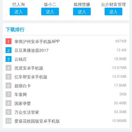
巴人淘
饭小二
狐狸慧赚
云介财富管理
进入
进入
进入
进入
下载排行
1
掌商泸州安卓手机版APP
657KB
2
豆豆果播放器2017
12.4M
3
云钱庄
18.9MB
4
优居安卓手机版
13.97MB
5
亿车帮安卓手机版
13.01MB
6
超级白卡
17.8MB
7
车童网
0KB
8
国家孕婴
30.4MB
9
万众生活管家
33.3MB
10
爱葵花校园版安卓手机版
10.96MB