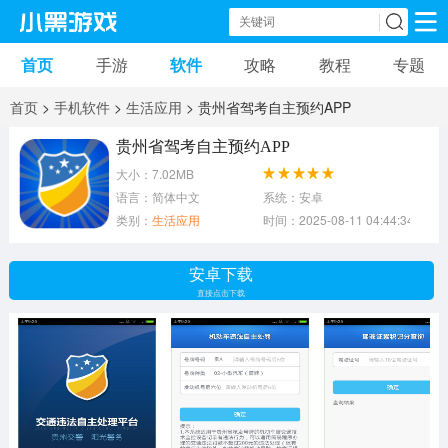
首页
手游
软件
攻略
教程
专题
手机游戏
手机软件
首页
>
手机软件
>
生活应用
> 贵州省驾考自主预约APP
动作游戏
冒险游戏
苹果游戏
贵州省驾考自主预约APP
大小：7.02MB
安卓游戏
卡牌游戏
软件应用
语言：简体中文
系统：安卓
类别：
生活应用
时间：2025-08-11 04:44:34
益智游戏
音乐游戏
传奇游戏
安卓下载
竞速游戏
模拟游戏
体育游戏
直接点击下载
策略游戏
文字游戏
角色扮演