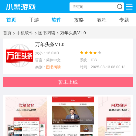
首页
手游
软件
攻略
教程
专题
手机游戏
手机软件
首页
>
手机软件
>
图书阅读
> 万年头条V1.0
动作游戏
冒险游戏
苹果游戏
万年头条V1.0
大小：16.0MB
安卓游戏
卡牌游戏
软件应用
语言：简体中文
系统：IOS
类别：
图书阅读
时间：2025-08-13 08:00:18
益智游戏
音乐游戏
传奇游戏
暂未上线
竞速游戏
模拟游戏
体育游戏
策略游戏
文字游戏
角色扮演