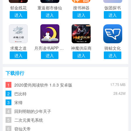
郁金残花
重返都市修仙
搜书神器
饭团探书
进入
进入
进入
进入
求魔之道
月亮读书APP 1.0 安卓版
神魔供应商
骑鲸文化
进入
进入
进入
进入
下载排行
1
2020爱尚阅读软件 1.0.3 安卓版
17.75 MB
2
巴比特
28.42M
3
宋缔
4
回到明朝的少年天子
5
二次元黄毛系统
6
窃仙天帝