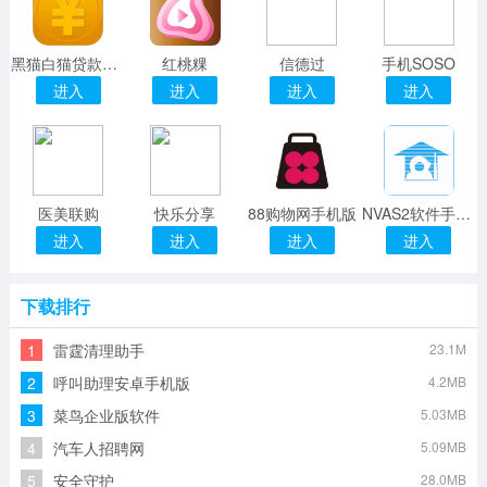
黑猫白猫贷款app v1.0
红桃粿
信德过
手机SOSO
进入
进入
进入
进入
医美联购
快乐分享
88购物网手机版
NVAS2软件手机版
进入
进入
进入
进入
下载排行
1
雷霆清理助手
23.1M
2
呼叫助理安卓手机版
4.2MB
3
菜鸟企业版软件
5.03MB
4
汽车人招聘网
5.09MB
5
安全守护
28.0MB