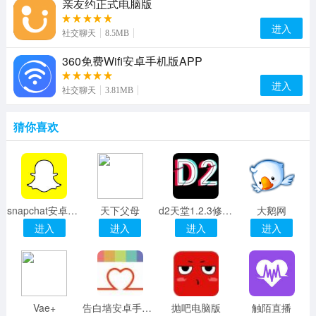
亲友约正式电脑版
进入
社交聊天
8.5MB
360免费Wifi安卓手机版APP
进入
社交聊天
3.81MB
猜你喜欢
snapchat安卓客户端
天下父母
d2天堂1.2.3修改版app
大鹅网
进入
进入
进入
进入
Vae+
告白墙安卓手机版apk
抛吧电脑版
触陌直播