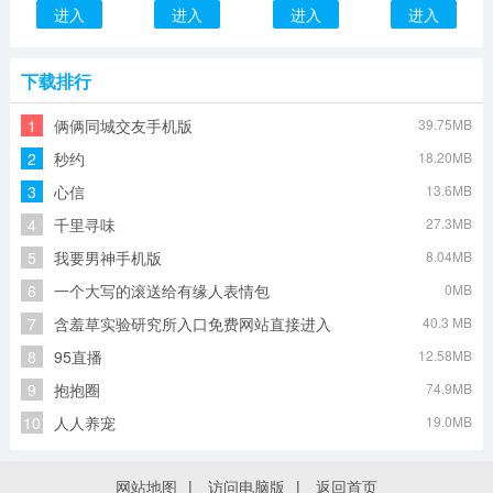
进入
进入
进入
进入
下载排行
1
俩俩同城交友手机版
39.75MB
2
秒约
18.20MB
3
心信
13.6MB
4
千里寻味
27.3MB
5
我要男神手机版
8.04MB
6
一个大写的滚送给有缘人表情包
0MB
7
含羞草实验研究所入口免费网站直接进入
40.3 MB
8
95直播
12.58MB
9
抱抱圈
74.9MB
10
人人养宠
19.0MB
网站地图
|
访问电脑版
|
返回首页