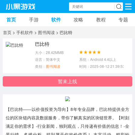
首页
手游
软件
攻略
教程
专题
手机游戏
手机软件
首页
>
手机软件
>
图书阅读
> 巴比特
动作游戏
冒险游戏
苹果游戏
巴比特
大小：28.42MMB
安卓游戏
卡牌游戏
软件应用
语言：简体中文
系统：Android 4.4以上
类别：
图书阅读
时间：2025-08-12 21:39:53
益智游戏
音乐游戏
传奇游戏
暂未上线
竞速游戏
模拟游戏
体育游戏
策略游戏
文字游戏
角色扮演
【巴比特——以价值投资为导向】8年专业品牌，巴比特提供全方
位的区块链内容及数据服务，带你了解真实的区块链世界。【时刻
满足你的需求】-行业新闻，独到观点，只传递有价值的信息！-全
景行情，多维分析，找到属于你的价值币！-丰富活动，精彩纷