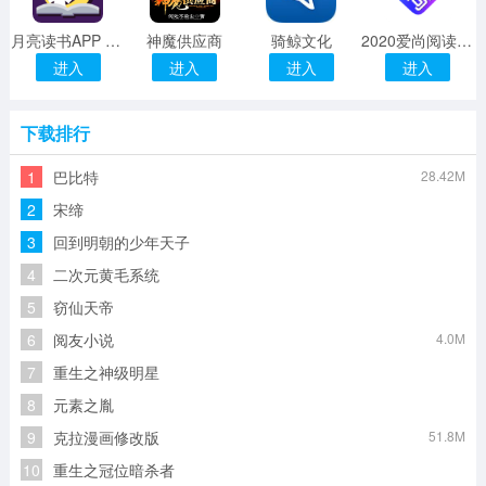
月亮读书APP 1.0 安卓版
神魔供应商
骑鲸文化
2020爱尚阅读软件 1.0.3 安卓版
进入
进入
进入
进入
下载排行
1
巴比特
28.42M
2
宋缔
3
回到明朝的少年天子
4
二次元黄毛系统
5
窃仙天帝
6
阅友小说
4.0M
7
重生之神级明星
8
元素之胤
9
克拉漫画修改版
51.8M
10
重生之冠位暗杀者