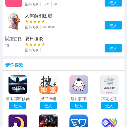
进入
图书阅读
1.9M
v0.0.1
人体解剖图谱
进入
图书阅读
50.60MB
夏日怪谈
进入
图书阅读
猜你喜欢
重返都市修仙
搜书神器
饭团探书
求魔之道
进入
进入
进入
进入