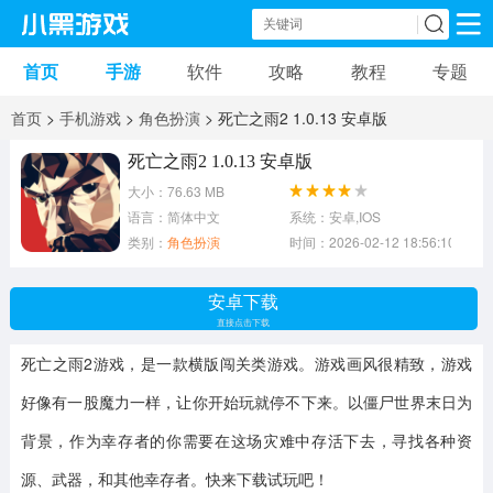
首页
手游
软件
攻略
教程
专题
手机游戏
手机软件
首页
>
手机游戏
>
角色扮演
> 死亡之雨2 1.0.13 安卓版
动作游戏
冒险游戏
苹果游戏
死亡之雨2 1.0.13 安卓版
大小：76.63 MB
安卓游戏
卡牌游戏
软件应用
语言：简体中文
系统：安卓,IOS
类别：
角色扮演
时间：2026-02-12 18:56:10
益智游戏
音乐游戏
传奇游戏
安卓下载
竞速游戏
模拟游戏
体育游戏
直接点击下载
死亡之雨2游戏，是一款横版闯关类游戏。游戏画风很精致，游戏
策略游戏
文字游戏
角色扮演
好像有一股魔力一样，让你开始玩就停不下来。以僵尸世界末日为
背景，作为幸存者的你需要在这场灾难中存活下去，寻找各种资
源、武器，和其他幸存者。快来下载试玩吧！