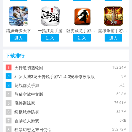
猎妖奇缘天下
一指江湖手游
卧虎藏龙手游app v3.2安卓版
魔域争霸手游下载
进入
进入
进入
进入
下载排行
1
天行道初遇轮回
152.24M
2
斗罗大陆3龙王传说手游V1.4.0安卓修改版版
3M
3
萌战群英手游
未知
4
熊猫空战中文版
52.3M
5
魔兽训练家
76.91M
6
终极城堡防御
82.7M
7
香肠超人游戏
0KB
8
狂暴幻想之末日使命
252.72M