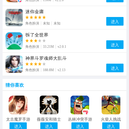
角色扮演
139M
v2.2.0
迷你金庸
进入
角色扮演
未知
未知
拆了全世界
进入
角色扮演
33.21M
v2.0.1
神界斗罗魂师大乱斗
进入
角色扮演
188.8M
v2.13
猜你喜欢
太古魔罗手游
薇薇安和骑士
丛林冲突手游
火柴人挑战
进入
进入
进入
进入