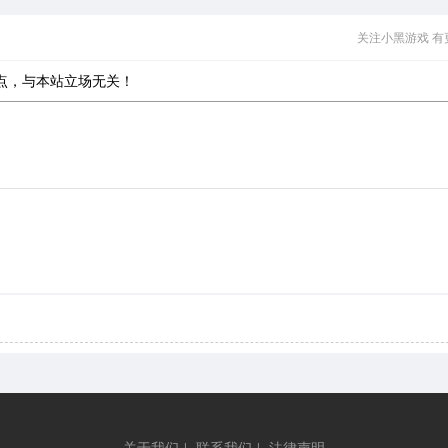
版_捕鱼
动员HD
关注小黑游戏 有
改版V1.0
点，与本站立场无关！
关于我们
|
联系我们
|
法律声明