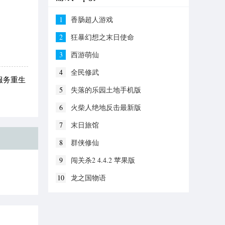
1
香肠超人游戏
2
狂暴幻想之末日使命
3
西游萌仙
4
全民修武
服务重生
5
失落的乐园土地手机版
6
火柴人绝地反击最新版
7
末日旅馆
8
群侠修仙
9
闯关杀2 4.4.2 苹果版
10
龙之国物语