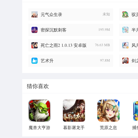
元气众生录
未知
驭
密探沉默刺客
195.9M
半
死亡之雨2 1.0.13 安卓版
76.63 MB
风
艺术升
97.8M
剑
猜你喜欢
魔兽大亨游
暮影屠龙手
荒原之息
捕
戏
游
H