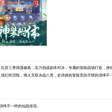
，乱世三界闯荡修真，实力劲战副本对决，专属的冒险战场打造，身
之境幻世历险，烽火无双决战八荒，史诗级的冒险竞技尽情的演绎不
演绎不一样的仙战传说;