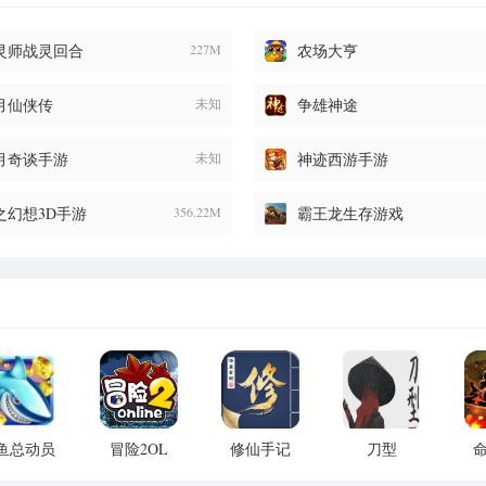
灵师战灵回合
227M
农场大亨
月仙侠传
未知
争雄神途
月奇谈手游
未知
神迹西游手游
之幻想3D手游
356.22M
霸王龙生存游戏
鱼总动员
冒险2OL
修仙手记
刀型
D内购修