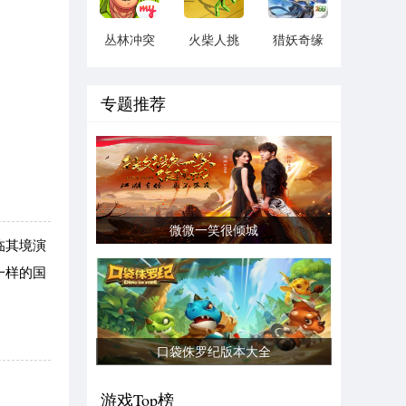
丛林冲突
火柴人挑
猎妖奇缘
手游
战
天下
专题推荐
微微一笑很倾城
临其境演
一样的国
口袋侏罗纪版本大全
游戏Top榜