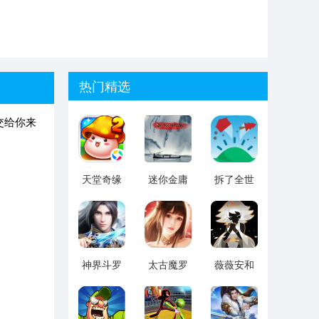
热门精选
交给你来
。
天堂奇缘
迷你金庸
拆了全世
之彩虹物
界
语
神界斗罗
太古魔罗
薇薇安和
魂师大乱
手游
骑士
斗