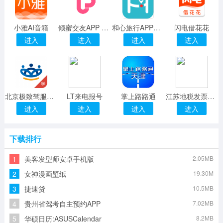
小雅AI音箱
倾蜜交友APP v1.0
和心旅行APP手机版
闪电借花花
进入
进入
进入
进入
北京极致驾服手机版
LT来电报号
掌上路路通
江苏地税发票验证
进入
进入
进入
进入
下载排行
1
美客发型师安卓手机版
2.05MB
2
女神漫画壁纸
19.30M
3
捷速贷
10.5MB
4
贵州省驾考自主预约APP
7.02MB
5
华硕日历:ASUSCalendar
8.2MB