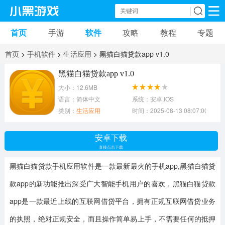
首页
手游
软件
攻略
教程
专题
手机游戏
手机软件
首页
>
手机软件
>
生活应用
> 黑猫白猫贷款app v1.0
动作游戏
冒险游戏
苹果游戏
黑猫白猫贷款app v1.0
大小：12.6MB
安卓游戏
卡牌游戏
软件应用
语言：简体中文
系统：安卓,IOS
类别：
生活应用
时间：2025-08-13 08:07:00
益智游戏
音乐游戏
传奇游戏
安卓下载
竞速游戏
模拟游戏
体育游戏
直接点击下载
黑猫白猫贷款手机应用软件是一款最新最火的手机app,黑猫白猫贷
策略游戏
文字游戏
角色扮演
款app的新功能推出深受广大智能手机用户的喜欢，黑猫白猫贷款
app是一款最近上线的互联网借贷平台，拥有正规互联网借贷业务
的执照，绝对正规安全，而且操作简单易上手，不需要任何的抵押