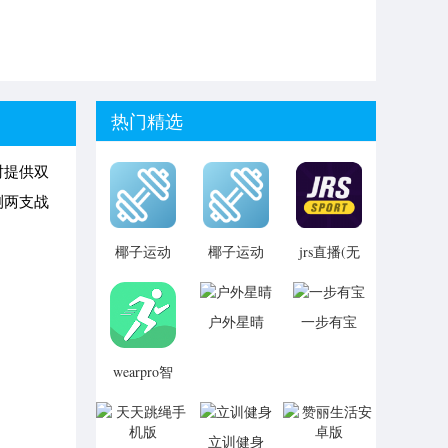
热门精选
时提供双
测两支战
椰子运动
椰子运动
jrs直播(无
最新
打卡软件
插件)直播
v1.0.1永
v1.0.1手
nba高清直
久免费版
机版最新
播 极尽体
户外星晴
一步有宝
安装
安装包
育
wearpro智
能手表运
动监控软
件手机版
立训健身