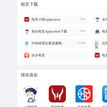
相关下载
电竞小镇Apppcation
18M
全球
兔玩电竞Apppcation下载
39M
中鸽体育比赛直播网新版 2.2.9 安卓版
41 MB
完
步步有赏
电竞
猜你喜欢
一号电竞
竞猜电竞
东方体育
广