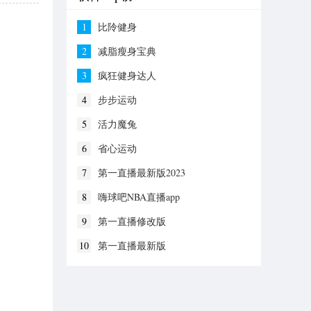
1
比阾健身
2
减脂瘦身宝典
3
疯狂健身达人
4
步步运动
5
活力魔兔
6
省心运动
7
第一直播最新版2023
8
嗨球吧NBA直播app
9
第一直播修改版
10
第一直播最新版