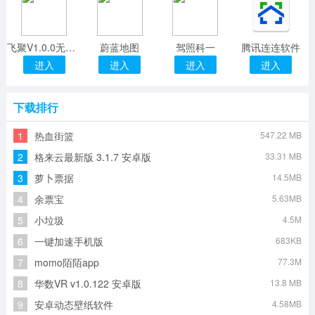
飞聚V1.0.0无广告女生版
蔚蓝地图
驾照科一
腾讯连连软件
进入
进入
进入
进入
下载排行
1
热血街篮
547.22 MB
2
格来云最新版 3.1.7 安卓版
33.31 MB
3
萝卜票据
14.5MB
4
余票宝
5.63MB
5
小垃圾
4.5M
6
一键加速手机版
683KB
7
momo陌陌app
77.3M
8
华数VR v1.0.122 安卓版
13.8 MB
9
安卓动态壁纸软件
4.58MB