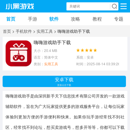
首页
手游
软件
攻略
教程
专题
手机游戏
手机软件
首页
>
手机软件
>
实用工具
> 嗨嗨游戏助手下载
动作游戏
冒险游戏
苹果游戏
嗨嗨游戏助手下载
大小：20.4 MB
安卓游戏
卡牌游戏
软件应用
语言：简体中文
系统：安卓
类别：
实用工具
时间：2025-08-14 03:39:26
益智游戏
音乐游戏
传奇游戏
安卓下载
竞速游戏
模拟游戏
体育游戏
直接点击下载
嗨嗨游戏助手
是由深圳新手天下信息技术有限公司开发的一款游戏
策略游戏
文字游戏
角色扮演
辅助软件，旨在为广大玩家提供更多的游戏服务平台，让每位玩家
体验到更加方便的手游便利和快来。如果你玩手游经常找不到社
区，经常找不到论坛，想买卖游戏号，想多开等等，你都可以下载