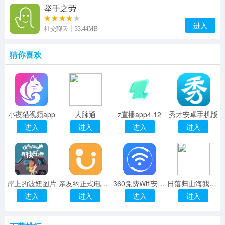
举手之劳
进入
社交聊天
33.44MB
猜你喜欢
小夜猫视频app
人脉通
z直播app4.12
秀才安卓手机版
进入
进入
进入
进入
岸上的波妞图片
亲友约正式电脑版
360免费Wifi安卓手机版APP
日落归山海我该归纳图片
进入
进入
进入
进入