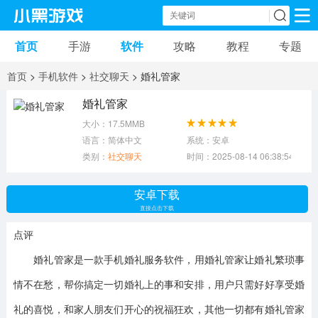
首页
手游
软件
攻略
教程
专题
手机游戏
手机软件
首页
>
手机软件
>
社交聊天
> 婚礼管家
动作游戏
冒险游戏
苹果游戏
婚礼管家
大小：17.5MMB
安卓游戏
卡牌游戏
软件应用
语言：简体中文
系统：安卓
类别：
社交聊天
时间：2025-08-14 06:38:54
益智游戏
音乐游戏
传奇游戏
安卓下载
竞速游戏
模拟游戏
体育游戏
直接点击下载
点评
策略游戏
文字游戏
角色扮演
婚礼管家是一款手机婚礼服务软件，用婚礼管家让婚礼繁琐事
情不在愁，帮你搞定一切婚礼上的事和安排，用户只需好好享受婚
礼的喜悦，和家人朋友们开心的祝福狂欢，其他一切都有婚礼管家