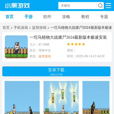
首页
手游
软件
攻略
教程
专题
手机游戏
手机软件
首页
>
手机游戏
>
益智游戏
> 一坨马植物大战僵尸2024最新版本极速
动作游戏
冒险游戏
苹果游戏
安装
一坨马植物大战僵尸2024最新版本极速安装
大小：87.3MB
安卓游戏
卡牌游戏
软件应用
语言：简体中文
系统：
类别：
益智游戏
时间：2025-08-14 21:44:58
益智游戏
音乐游戏
传奇游戏
安卓下载
竞速游戏
模拟游戏
体育游戏
直接点击下载
策略游戏
文字游戏
角色扮演