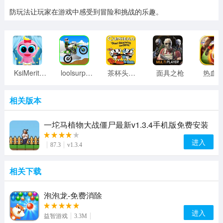
防玩法让玩家在游戏中感受到冒险和挑战的乐趣。
KsiMeritos*Mu?ecaenMéxico
loolsurprisemotorbikegames
茶杯头大冒险
面具之枪
热血
相关版本
一坨马植物大战僵尸最新v1.3.4手机版免费安装
进入
87.3
v1.3.4
相关下载
泡泡龙-免费消除
进入
益智游戏
3.3M