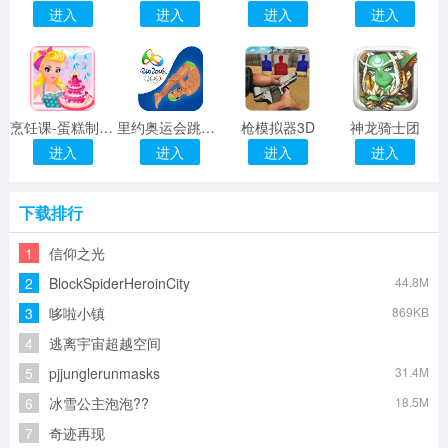
进入
进入
进入
进入
烹饪课-蛋糕制造者
里约奥运会跳水冠军
枪模拟器3D
神龙骑士团
进入
进入
进入
进入
下载排行
1
信仰之光
2
BlockSpiderHeroinCity
44.8M
3
哆啦小镇
869KB
4
逃离宇宙超越空间
5
pjjunglerunmasks
31.4M
6
冰雪公主泡泡??
18.5M
7
奇迹再现