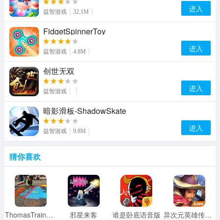
进入
益智游戏
32.1M
FidgetSpinnerToy
进入
益智游戏
4.8M
创世无双
进入
益智游戏
暗影滑板-ShadowSkate
进入
益智游戏
9.8M
猜你喜欢
ThomasTrainRailway
邪星来客
谁是卧底语音版
异次元英雄传4399版 1.33.0.0 安卓版