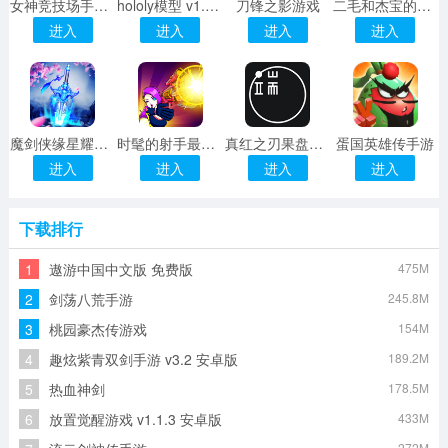
女神竞技场手游果盘版
hololy模型 v1.200.52 安卓版
刀锋之影游戏
二毛和杰宝的社畜生活游戏
进入
进入
进入
进入
魔剑侠缘星耀版 v2.32 安卓版
时髦的射手最新版 v1.1.4 安卓版
真红之刃果盘版 v2.0.2 安卓版
蛋国英雄传手游
进入
进入
进入
进入
下载排行
1
遨游中国中文版 免费版
475M
2
剑荡八荒手游
245.8M
3
桃园豪杰传游戏
154M
4
趣炫紫青双剑手游 v3.2 安卓版
189.2M
5
热血神剑
178.5M
6
放置觉醒游戏 v1.1.3 安卓版
433M
272M