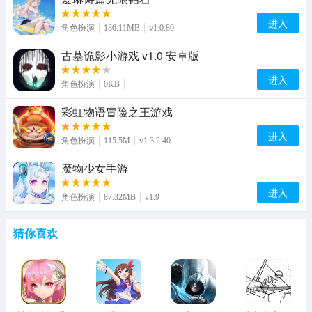
进入
角色扮演
186.11MB
v1.0.80
古墓诡影小游戏 v1.0 安卓版
进入
角色扮演
0KB
彩虹物语冒险之王游戏
进入
角色扮演
115.5M
v1.3.2.40
魔物少女手游
进入
角色扮演
87.32MB
v1.9
猜你喜欢