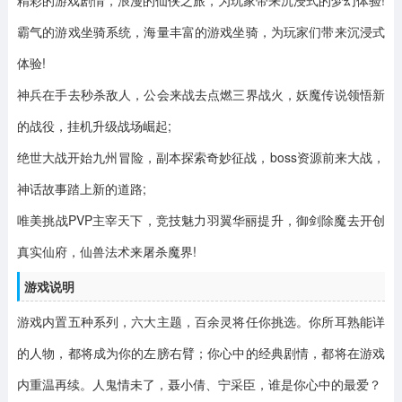
霸气的游戏坐骑系统，海量丰富的游戏坐骑，为玩家们带来沉浸式
体验!
神兵在手去秒杀敌人，公会来战去点燃三界战火，妖魔传说领悟新
的战役，挂机升级战场崛起;
绝世大战开始九州冒险，副本探索奇妙征战，boss资源前来大战，
神话故事踏上新的道路;
唯美挑战PVP主宰天下，竞技魅力羽翼华丽提升，御剑除魔去开创
真实仙府，仙兽法术来屠杀魔界!
游戏说明
游戏内置五种系列，六大主题，百余灵将任你挑选。你所耳熟能详
的人物，都将成为你的左膀右臂；你心中的经典剧情，都将在游戏
内重温再续。人鬼情未了，聂小倩、宁采臣，谁是你心中的最爱？