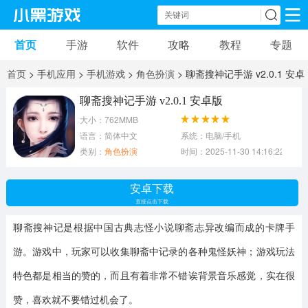
首页
手游
软件
攻略
教程
专题
手机游戏
手机软件
首页
>
手机应用
>
手机游戏
>
角色扮演
> 聊斋搜神记手游 v2.0.1 安卓
动作游戏
冒险游戏
苹果游戏
版
聊斋搜神记手游 v2.0.1 安卓版
大小：762MMB
安卓游戏
卡牌游戏
软件应用
语言：简体中文
系统：电脑/手机
类别：
角色扮演
时间：2025-11-30 14:16:22
益智游戏
音乐游戏
传奇游戏
安卓下载
竞速游戏
模拟游戏
体育游戏
直接点击下载
聊斋搜神记
是根据中国古典志怪小说聊斋志异改编而成的卡牌手
策略游戏
文字游戏
角色扮演
游。游戏中，玩家可以收集聊斋中记录的各种鬼怪妖神；游戏玩法
特色都是相当的赞的，而且有着非常不错诶背景音乐感觉，实在很
赞，喜欢就不要错过机会了。