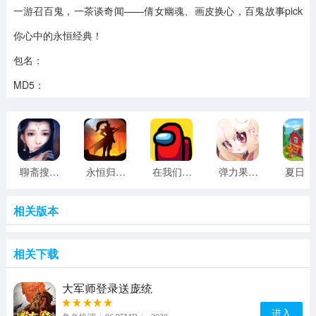
一游召百鬼，一茶谈奇闻——倩女幽魂、画皮换心，百鬼故事pick
你心中的永恒经典！
包名：
MD5：
聊斋搜神记手游 v2.0.1 安卓版
永恒归来手游
在我们之间追风汉化mod v2020.9.9 安卓版
弹力果冻手游手机版
夏日
相关版本
相关下载
大军师登录送庞统
进入