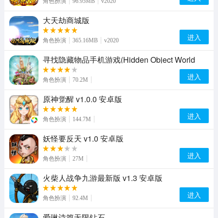
角色扮演
96.95MB
v2020
大天劫商城版
进入
角色扮演
365.16MB
v2020
寻找隐藏物品手机游戏(Hidden Object World
Tour) v1.0.95 安卓版
进入
角色扮演
70.2M
原神觉醒 v1.0.0 安卓版
进入
角色扮演
144.7M
妖怪要反天 v1.0 安卓版
进入
角色扮演
27M
火柴人战争九游最新版 v1.3 安卓版
进入
角色扮演
92.4M
爱琳诗篇无限钻石