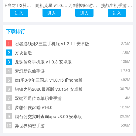
正当防卫3翼装飞行中文版 v1.0.15 安卓版
随机克星 v1.0.1 安卓版
刀剑神域ol游戏手机版 v2.0.0.41208 安卓版
挑战生机手游 v1.0 安卓版
进入
进入
进入
进入
下载排行
1
忍者必须死3三星手机服 v1.2.11 安卓版
375M
2
方块创造
7.6M
3
龙珠传奇手机版 v1.0.3 安卓版
135M
4
梦幻新诛仙手游
1.78G
5
ios乐8少年三国志 v4.0.15 iPhone版
492M
6
钢铁之怒2020最新版 v0.154 安卓版
130.7M
7
双端互通传奇单职业手游
4M
8
梦想仙侠pc端 v16.0
12.9M
9
烟台公交实时查询app v3.00 安卓版
29.3M
10
异世界构想手游
536M