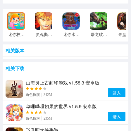
迷你校园公主购物 v1.2 安卓版
灵魂撕裂桃子折扣版 v1.23.44 安卓版
迷你水世界手机游戏 v1.8 安卓版
屠龙破晓手游果盘版
果
相关版本
相关下载
山海灵上古封印游戏 v1.58.3 安卓版
进入
角色扮演
342M
哔哩哔哩如果的世界 v1.5.9 安卓版
进入
角色扮演
235M
飞升吧大侠手游