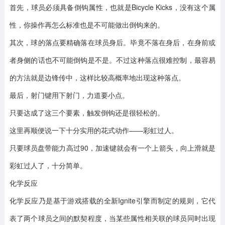
首先，球员必须具备倒钩属性，也就是Bicycle Kicks，没有这个属
性，你操作再怎么标准也是不可能做出倒钩来的。
其次，球的落点要精确落在球员身后。毕竟不落在身后，在身前或
者身侧的话也不可能倒钩是不是。不过这种落点很难控制，最容易
的方法就是边锋传中，这样比较高概率地出现这种落点。
最后，射门键用下射门，力道要小点。
只要达成了这三个要素，触发倒钩还是很轻松的。
这里再顺便说一下十分实用的花式动作——彩虹过人。
只要球员盘带能力高过90，加速键就会有一个上箭头，向上滑就是
彩虹过人了，十分简单。
化学反应
化学反应乃是基于游戏搭载的全新Ignite引擎而制定的规则，它代
表了两个球员之间的默契程度，当某些属性相关联的球员同时出现