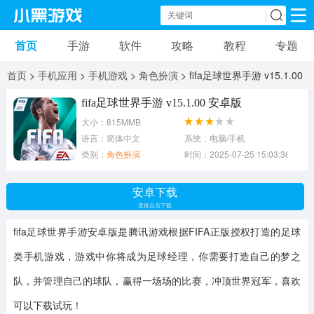
首页
手游
软件
攻略
教程
专题
手机游戏
手机软件
首页
>
手机应用
>
手机游戏
>
角色扮演
> fifa足球世界手游 v15.1.00
动作游戏
冒险游戏
苹果游戏
安卓版
fifa足球世界手游 v15.1.00 安卓版
大小：815MMB
安卓游戏
卡牌游戏
软件应用
语言：简体中文
系统：电脑/手机
类别：
角色扮演
时间：2025-07-25 15:03:36
益智游戏
音乐游戏
传奇游戏
安卓下载
竞速游戏
模拟游戏
体育游戏
直接点击下载
fifa足球世界手游安卓版
是腾讯游戏根据FIFA正版授权打造的足球
策略游戏
文字游戏
角色扮演
类手机游戏，游戏中你将成为足球经理，你需要打造自己的梦之
队，并管理自己的球队，赢得一场场的比赛，冲顶世界冠军，喜欢
可以下载试玩！