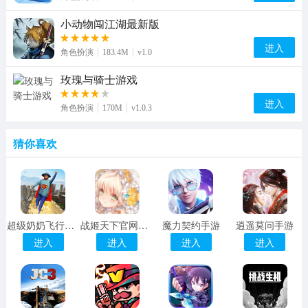
小动物闯江湖最新版
进入
角色扮演
183.4M
v1.0
玫瑰与骑士游戏
进入
角色扮演
170M
v1.0.3
猜你喜欢
超级奶奶飞行英雄冒险游戏
战姬天下官网版下载
魔力契约手游
逍遥莫问手游
进入
进入
进入
进入