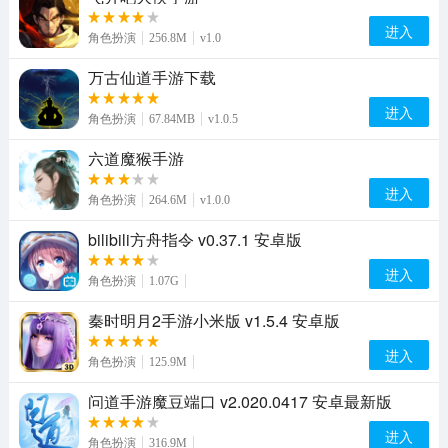
进入
角色扮演
256.8M
v1.0
万古仙道手游下载
进入
角色扮演
67.84MB
v1.0.5
六道魔猴手游
进入
角色扮演
264.6M
v1.0.0
bilibili方舟指令 v0.37.1 安卓版
进入
角色扮演
1.07G
秦时明月2手游小米版 v1.5.4 安卓版
进入
角色扮演
125.9M
问道手游魔豆端口 v2.020.0417 安卓最新版
进入
角色扮演
316.9M