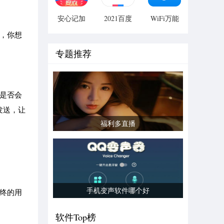
安心记加
2021百度
WiFi万能
班考勤app
网盘最新
钥匙app安
号，你想
版本
卓正式版
专题推荐
信是否会
发送，让
福利多直播
手机变声软件哪个好
终的用
软件Top榜