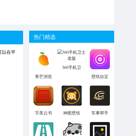
热门精选
可以在平
360手机卫
士老版
青芒浏览
壁纸自定
器app安卓
义app最新
版下载
版下载
字美云书
神图壁纸
车事帮手
童最新版
官方版下
机版
载