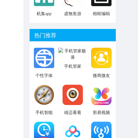
机集app
虚無鱼游
相框编辑
戏助手
器最新手
机版
热门推荐
手机管家
极速
个性字体
微商微友
管家免费
人脉软件
版
手机智能
雄迈看看
剪易视频
指南针免
编辑制作
费版
app