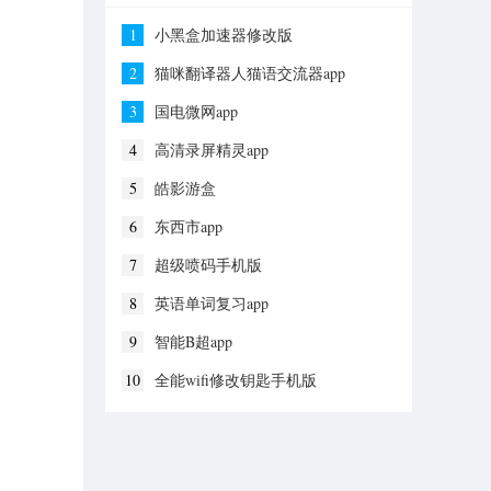
1
小黑盒加速器修改版
2
猫咪翻译器人猫语交流器app
3
国电微网app
4
高清录屏精灵app
5
皓影游盒
6
东西市app
7
超级喷码手机版
8
英语单词复习app
9
智能B超app
10
全能wifi修改钥匙手机版