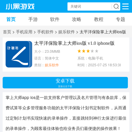
首页
手游
软件
攻略
教程
专题
手机游戏
手机软件
首页
>
手机应用
>
手机软件
>
娱乐软件
> 太平洋保险掌上大师ios版
动作游戏
冒险游戏
苹果游戏
v1.0 iphone版
太平洋保险掌上大师ios版 v1.0 iphone版
大小：23.0MMB
安卓游戏
卡牌游戏
软件应用
语言：简体中文
系统：电脑/手机
类别：
娱乐软件
时间：2025-07-25 18:53:38
益智游戏
音乐游戏
传奇游戏
安卓下载
竞速游戏
模拟游戏
体育游戏
直接点击下载
掌上大师app ios
是一款支持客户管理以及名片管理与有条款库，保
策略游戏
文字游戏
角色扮演
费试算等众多管理服务功能的太平洋保险计划书定制软件，从而通
过定制计划书实现快速的录单操作，直接跳转到神行太保进行最佳
的录单操作，为顾客最佳体验也给业务员们最便捷的操作效果！