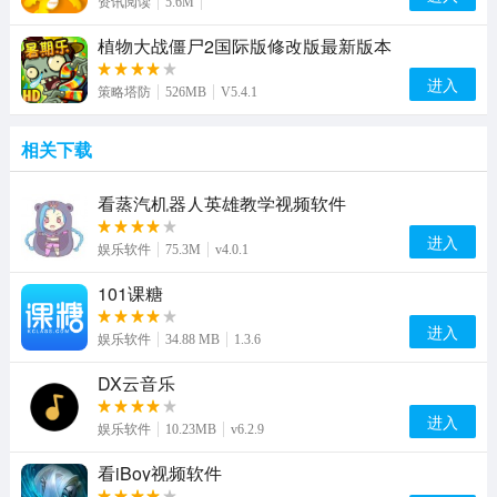
资讯阅读
5.6M
植物大战僵尸2国际版修改版最新版本
进入
策略塔防
526MB
V5.4.1
相关下载
看蒸汽机器人英雄教学视频软件
进入
娱乐软件
75.3M
v4.0.1
101课糖
进入
娱乐软件
34.88 MB
1.3.6
DX云音乐
进入
娱乐软件
10.23MB
v6.2.9
看iBoy视频软件