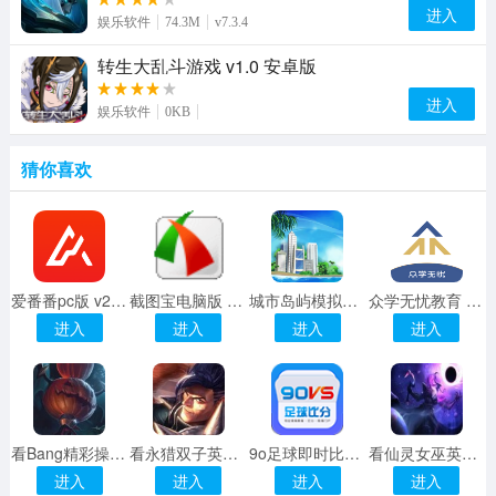
进入
娱乐软件
74.3M
v7.3.4
转生大乱斗游戏 v1.0 安卓版
进入
娱乐软件
0KB
猜你喜欢
爱番番pc版 v2.1.26 最新
截图宝电脑版 绿色版
城市岛屿模拟建设 v1.0.0 安卓版
众学无忧教育 v1.2.8 安卓
进入
进入
进入
进入
看Bang精彩操作视频软件
看永猎双子英雄视频教学软件
9o足球即时比分网
看仙灵女巫英雄教学视频软件
进入
进入
进入
进入