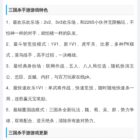
三国杀手游游戏特色
1、最欢乐欢乐场：2v2、3v3欢乐场，和2265小伙伴无限畅玩，不
怕神一样的对手，就怕猪一样的队友。
2、最斗智竞技模式：1V1、新1V1、虎牢关、比赛，多种PK模
式，菜鸟练手，高手过招，一决雌雄。
3、最经典身份场：联网作战，五人、八人局任选，随机扮演主
公、忠臣、反贼、内奸，与百万玩家在线pk。
4、最快速欢乐1V1：单武将作战，快速竞技，随时随地快速杀一
局，连胜赢元宝奖励。
5、最颠覆国战模式：三国杀全新玩法，魏、蜀、吴、群，势力争
雄，双将配合、逆天绝杀，清除所有敌对势力。
三国杀手游游戏更新