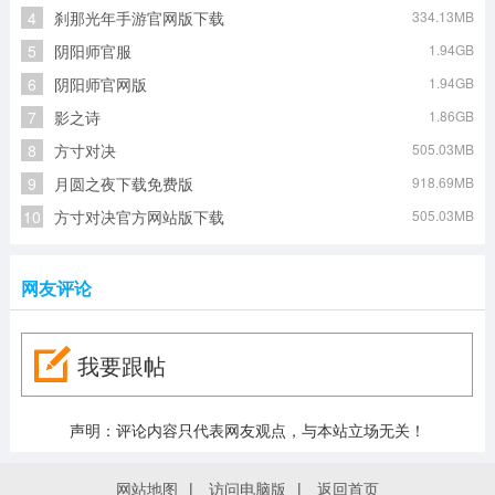
4
刹那光年手游官网版下载
334.13MB
5
阴阳师官服
1.94GB
6
阴阳师官网版
1.94GB
7
影之诗
1.86GB
8
方寸对决
505.03MB
9
月圆之夜下载免费版
918.69MB
10
方寸对决官方网站版下载
505.03MB
网友评论
我要跟帖
声明：评论内容只代表网友观点，与本站立场无关！
网站地图
|
访问电脑版
|
返回首页