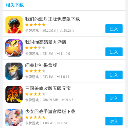
相关下载
我们的派对正版免费版下载
进入
卡牌游戏
30.25MB
v1.19.28.1
我叫mt高清版九游版
进入
卡牌游戏
251.8M
v11.1.0.0
问鼎封神果盘版
进入
卡牌游戏
233.1M
v11.0.11
三国杀修改版无限元宝
进入
卡牌游戏
786.89 MB
v3.9.8.5
少女回战手游官网版下载
进入
卡牌游戏
1.08GB
v1.6.51