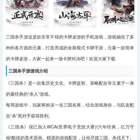
三国杀手游
这是款非常不错的卡牌桌游的手机游戏，游戏融合了多
种的各方面的元素，打造而成的全新模式卡牌手游，元素一款简单
的卡牌桌游，大家一起来一场卡牌对决吧！欢迎大家下载
三国杀手游游戏介绍
《三国杀》是一款集历史文化、卡牌益智、策略配合等元素于一身
的最经典的“杀人”游戏。
每局游戏中，玩家将扮演一名三国名将，结合游戏身份，与队友配
合“杀”死对手获得胜利。
《三国杀》现已加入WCA(世界电子竞技大赛)!六年经典，亿万守
候!酷炫的美术原画、精湛的游戏配音，让你尽揽三国、杀伐天下。