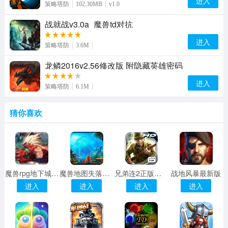
进入
策略塔防
102.30MB
v1.0
战就战v3.0a_魔兽td对抗
进入
策略塔防
3.6M
龙鳞2016v2.56修改版 附隐藏英雄密码
进入
策略塔防
6.1M
猜你喜欢
魔兽rpg地下城与怪物v1.3 附地图攻略
魔兽地图失落大陆v0.219
兄弟连2正版下载
战地风暴最新版
进入
进入
进入
进入