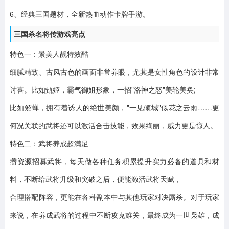
6、经典三国题材，全新热血动作卡牌手游。
三国杀名将传游戏亮点
特色一：景美人靓特效酷
细腻精致、古风古色的画面非常养眼，尤其是女性角色的设计非常
讨喜。比如甄姬，霸气御姐形象，一招"洛神之怒"美轮美奂;
比如貂蝉，拥有着诱人的绝世美颜，"一见倾城"似花之云雨……更
何况关联的武将还可以激活合击技能，效果绚丽，威力更是惊人。
特色二：武将养成超满足
攒资源招募武将，每天做各种任务积累提升实力必备的道具和材
料，不断给武将升级和突破之后，便能激活武将天赋，
合理搭配阵容，更能在各种副本中与其他玩家对决厮杀。对于玩家
来说，在养成武将的过程中不断攻克难关，最终成为一世枭雄，成