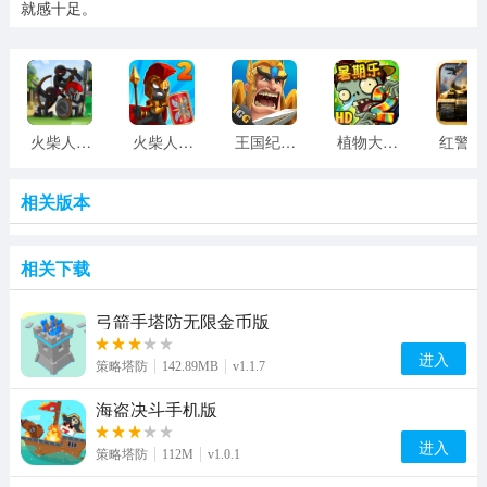
就感十足。
火柴人战争2正版下载
火柴人帝国大战游戏
王国纪元正版
植物大战僵尸2国际版修改版最新版本
相关版本
相关下载
弓箭手塔防无限金币版
进入
策略塔防
142.89MB
v1.1.7
海盗决斗手机版
进入
策略塔防
112M
v1.0.1