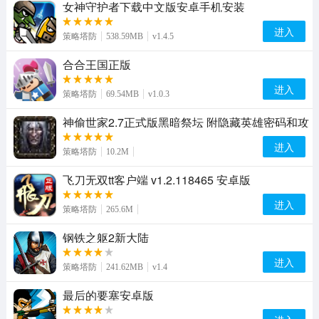
女神守护者下载中文版安卓手机安装
进入
策略塔防
538.59MB
v1.4.5
合合王国正版
进入
策略塔防
69.54MB
v1.0.3
神偷世家2.7正式版黑暗祭坛 附隐藏英雄密码和攻
略
进入
策略塔防
10.2M
飞刀无双tt客户端 v1.2.118465 安卓版
进入
策略塔防
265.6M
钢铁之躯2新大陆
进入
策略塔防
241.62MB
v1.4
最后的要塞安卓版