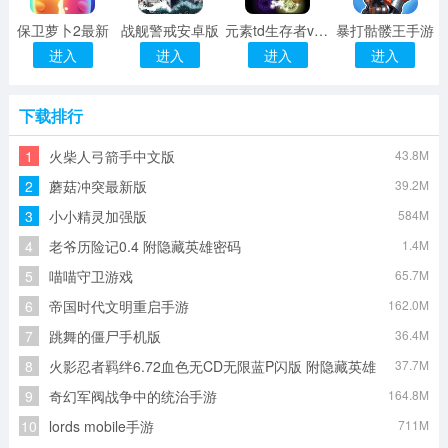
保卫萝卜2最新
战舰警戒安卓版
元素td生存者v4.11正式版_魔兽td地图
暴打骷髅王手游
进入
进入
进入
进入
下载排行
1
火柴人弓箭手中文版
43.8M
2
蘑菇冲突最新版
39.2M
3
小小精灵加强版
584M
4
老爷历险记0.4 附隐藏英雄密码
1.4M
5
喵喵守卫游戏
65.7M
6
帝国时代文明重启手游
162.0M
7
跳舞的僵尸手机版
36.4M
8
火影忍者羁绊6.72血色无CD无限蓝P闪版 附隐藏英雄
37.7M
密码
9
奇幻军阀战争中的统治手游
164.8M
10
lords mobile手游
711M