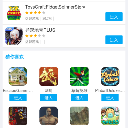
ToysCraft:FidgetSpinnerStory
进入
益智游戏
30.7M
异形地带PLUS
进入
益智游戏
猜你喜欢
EscapeGame-RusticHouse
刺局
草莓英雄
PinballDeluxe:Reloaded
进入
进入
进入
进入