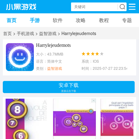
首页
手游
软件
攻略
教程
专题
手机游戏
手机软件
首页
>
手机游戏
>
益智游戏
> Harrylejeudemots
动作游戏
冒险游戏
苹果游戏
Harrylejeudemots
大小：43.7MMB
安卓游戏
卡牌游戏
软件应用
语言：简体中文
系统：IOS
类别：
益智游戏
时间：2025-07-27 22:23:54
益智游戏
音乐游戏
传奇游戏
安卓下载
竞速游戏
模拟游戏
体育游戏
直接点击下载
策略游戏
文字游戏
角色扮演