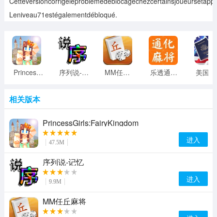
Cetteversioncorrigeleproblèmedeblocagechezcertainsjoueursetapp
Leniveau71estégalementdébloqué.
PrincessGirls:FairyKingdom
序列说-记忆
MM任丘麻将
乐透通化麻将
美
相关版本
PrincessGirls:FairyKingdom
进入
47.5M
序列说-记忆
进入
9.9M
MM任丘麻将