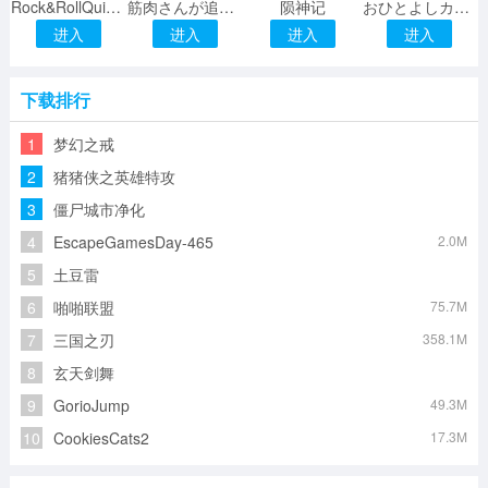
Rock&RollQuiz*MusicBoxTriviadeCanciones
筋肉さんが追ってくる
陨神记
おひとよしカメたろう
进入
进入
进入
进入
下载排行
1
梦幻之戒
2
猪猪侠之英雄特攻
3
僵尸城市净化
4
EscapeGamesDay-465
2.0M
5
土豆雷
6
啪啪联盟
75.7M
7
三国之刃
358.1M
8
玄天剑舞
9
GorioJump
49.3M
10
CookiesCats2
17.3M