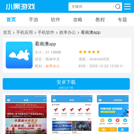
首页
手游
软件
攻略
教程
专题
手机游戏
手机软件
首页
>
手机应用
>
手机软件
>
效率办公
> 看南澳app
动作游戏
冒险游戏
苹果游戏
看南澳app
大小：31.1MMB
安卓游戏
卡牌游戏
软件应用
语言：简体中文
系统：Android/IOS
类别：
效率办公
时间：2025-12-22 12:09:18
益智游戏
音乐游戏
传奇游戏
安卓下载
竞速游戏
模拟游戏
体育游戏
直接点击下载
策略游戏
文字游戏
角色扮演