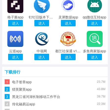
格子酱app
钉钉旧版本下载下载
灵犀数据app
qq微信互转app
进入
进入
进入
进入
云巡app
中项网
都兰社保通 v1.1 安卓版
多鱼商家版app
进入
进入
进入
进入
下载排行
1
电子签章app
23.7M
2
猎英聚英app
43.8M
3
黑龙江省河湖长制移动工作平台
39.7M
4
传化融易运app
22.3M