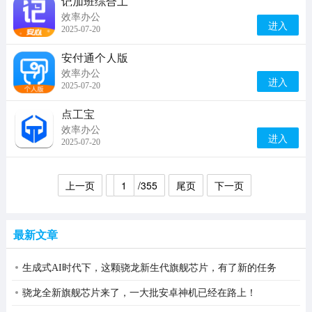
记加班综合工
效率办公
进入
2025-07-20
安付通个人版
效率办公
进入
2025-07-20
点工宝
效率办公
进入
2025-07-20
上一页
1
/355
尾页
下一页
最新文章
生成式AI时代下，这颗骁龙新生代旗舰芯片，有了新的任务
骁龙全新旗舰芯片来了，一大批安卓神机已经在路上！