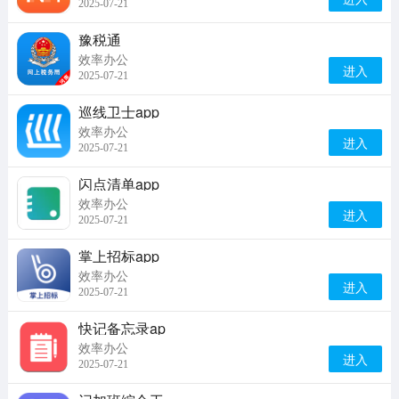
2025-07-21
豫税通
效率办公
进入
2025-07-21
巡线卫士app
效率办公
进入
2025-07-21
闪点清单app
效率办公
进入
2025-07-21
掌上招标app
效率办公
进入
2025-07-21
快记备忘录ap
效率办公
进入
2025-07-21