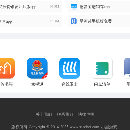
家乐装修设计师版app
63.3M
批发宝进销存app
查app
18.3M
星河邦手机版免费
福管书籍
豫税通
巡线卫士
闪点清单
app
app
app
关于我们
|
联系我们
|
法律声明
版权所有 Copyright © 2014-2025 www.xiaohei.com
小黑游戏