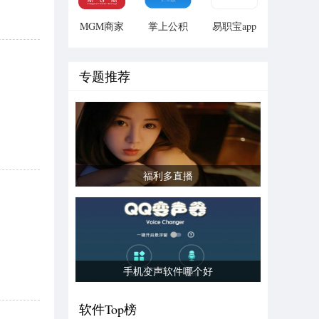
MGM商家
掌上公积
易职宝app
版手机版
金(徐州公
积金查询)
V1.0.0 安
专题推荐
卓版
福利多直播
手机变声软件哪个好
软件Top榜