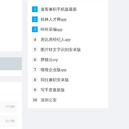
1
速客兼职手机版最新
2
桂林人才网app
3
咔咔采编app
4
房比房经纪人app
5
图片转文字识别安卓版
6
胖猫云erp
7
嗖嗖企业版app
8
同往兼职安卓版
9
写手君最新版
10
深圳公安
37.6M
21.5M