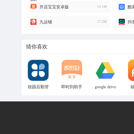
开店宝宝安卓版
15.1M
酷
九运铺
17.2M
抖查
猜你喜欢
校园后勤管
即时到助手
google drive
云端硬盘手
家安卓版
安卓版
机app