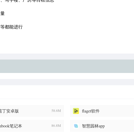
交量
赁等都能进行
菇丁安卓版
58.6M
flaget软件
finbook笔记本
86.8M
智慧园林app