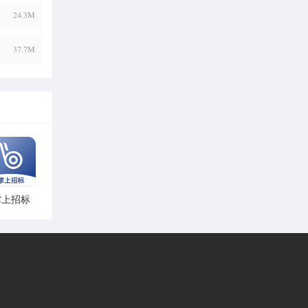
24.3M
37.7M
掌上招标
app