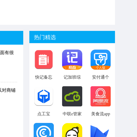
热门精选
面有很
快记备忘
记加班综
安付通个
录app
合工时免
人版app
费版
以对商铺
点工宝
中联e管家
美食流app
安卓版