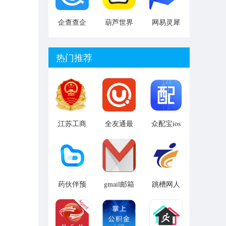
企查查企
葫芦世界
网易灵犀
业信息查
手机版
办公免费
询手机版
版
热门推荐
江苏工商
全友通最
众配宝ios
工商e登记
新版
版 v2.1.1
v1.0 安卓
iphone版
版
药伙伴预
gmail邮箱
跳槽网人
约版
app
才版安卓
版