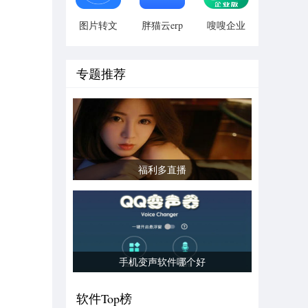
图片转文
胖猫云erp
嗖嗖企业
字识别安
版app
卓版
专题推荐
福利多直播
手机变声软件哪个好
软件Top榜