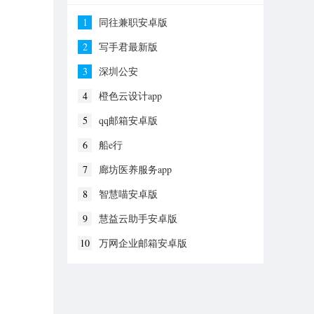
1
同往兼职安卓版
2
写手君最新版
3
深圳公安
4
橙色云设计app
5
qq邮箱安卓版
6
船e行
7
廊坊医养服务app
8
智慧喵安卓版
9
慧益云助手安卓版
10
万网企业邮箱安卓版