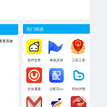
热门精选
家更高效
葫芦世界
网易灵犀
江苏工商
手机版
办公免费
工商e登记
版
v1.0 安卓
版
全友通最
众配宝ios
药伙伴预
新版
版 v2.1.1
约版
iphone版