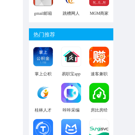
gmail邮箱
跳槽网人
MGM商家
app
才版安卓
版手机版
版
热门推荐
掌上公积
易职宝app
速客兼职
金(徐州公
手机版最
积金查询)
新
V1.0.0 安
卓版
桂林人才
咔咔采编
房比房经
网app
app
纪人app