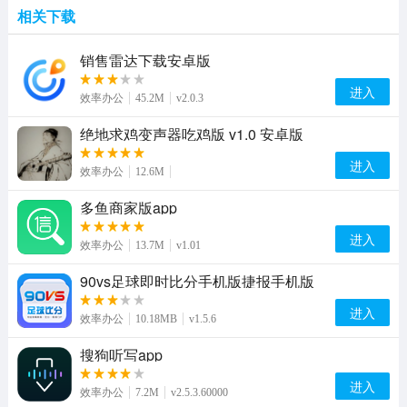
相关下载
销售雷达下载安卓版
进入
效率办公
45.2M
v2.0.3
绝地求鸡变声器吃鸡版 v1.0 安卓版
进入
效率办公
12.6M
多鱼商家版app
进入
效率办公
13.7M
v1.01
90vs足球即时比分手机版捷报手机版
进入
效率办公
10.18MB
v1.5.6
搜狗听写app
进入
效率办公
7.2M
v2.5.3.60000