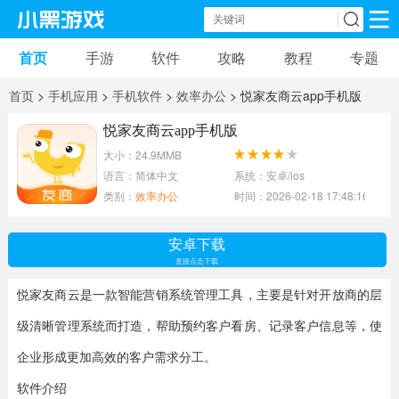
首页
手游
软件
攻略
教程
专题
手机游戏
手机软件
首页
>
手机应用
>
手机软件
>
效率办公
> 悦家友商云app手机版
动作游戏
冒险游戏
苹果游戏
悦家友商云app手机版
大小：24.9MMB
安卓游戏
卡牌游戏
软件应用
语言：简体中文
系统：安卓/ios
类别：
效率办公
时间：2026-02-18 17:48:16
益智游戏
音乐游戏
传奇游戏
安卓下载
竞速游戏
模拟游戏
体育游戏
直接点击下载
悦家友商云是一款智能营销系统管理工具，主要是针对开放商的层
策略游戏
文字游戏
角色扮演
级清晰管理系统而打造，帮助预约客户看房、记录客户信息等，使
企业形成更加高效的客户需求分工。
软件介绍