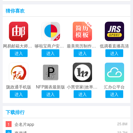
猜你喜欢
网易邮箱大师app下载安装
哆啦宝商户安卓版
最美简历制作app
低调看直播高清
进入
进入
进入
进入
陇政通手机版
NFP圖表最新版
小黑管家(效率办公) v1.9 安卓版
汇办公平台
进入
进入
进入
进入
下载排行
1
企名片app
25.8M
23.7M