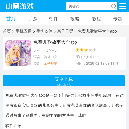
首页
手游
软件
攻略
教程
专题
手机游戏
手机软件
首页
>
手机应用
>
手机软件
>
亲子母婴
> 免费儿歌故事大全app
动作游戏
冒险游戏
苹果游戏
免费儿歌故事大全app
大小：4.3MMB
安卓游戏
卡牌游戏
软件应用
语言：简体中文
系统：安卓/ios
类别：
亲子母婴
时间：2026-02-13 08:48:15
益智游戏
音乐游戏
传奇游戏
安卓下载
竞速游戏
模拟游戏
体育游戏
直接点击下载
免费儿歌故事大全app是一款专门提供儿歌故事的手机应用，在这
策略游戏
文字游戏
角色扮演
里有很多宝贝喜欢的儿童歌曲，还有充满童趣的童话故事，让孩子
通过故事了解世界，有需要的朋友快来下载吧！
软件介绍