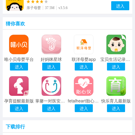
进入
亲子母婴
37.5M
v3.5.6
猜你喜欢
唯小贝母婴平台
好妈咪星球
联洋母婴app
宝贝生活记录完整版
进入
进入
进入
进入
孕育提醒最新版
掌馨一对医安卓版
fetalheart胎心仪app
快乐育儿最新版
进入
进入
进入
进入
下载排行