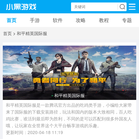
首页
手游
软件
攻略
教程
专题
手机游戏
手机软件
首页
>
和平精英国际服
动作游戏
冒险游戏
苹果游戏
安卓游戏
卡牌游戏
软件应用
益智游戏
音乐游戏
传奇游戏
竞速游戏
模拟游戏
体育游戏
和平精英国际服
策略游戏
文字游戏
角色扮演
和平精英国际服是一款腾讯官方出品的吃鸡类手游，小编给大家带
来了国际服的下载安装路径，玩法和国内的版本大致相同，百人吃
鸡比赛，谁活到最后即为胜利，不同的是可以匹配到很多外国友人
哦，让玩家在全世界这个大平台畅享游戏的乐趣。
更新时间：2020-04-18 11:19