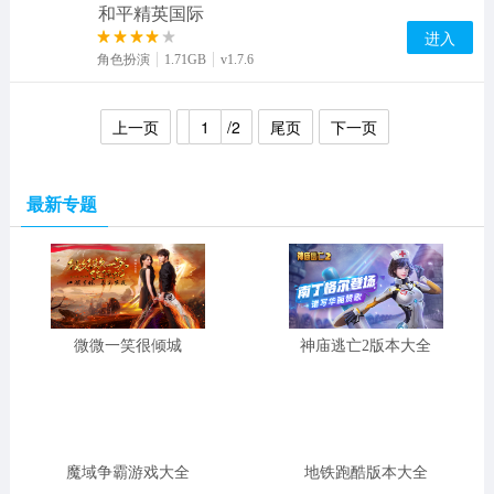
和平精英国际
进入
角色扮演
1.71GB
v1.7.6
上一页
1
/2
尾页
下一页
最新专题
微微一笑很倾城
神庙逃亡2版本大全
魔域争霸游戏大全
地铁跑酷版本大全