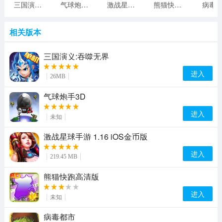
三国演义:吞噬无界
气球炮手3D
激战星球手游 1.16 iOS金币版
熊猫快跑高清版
病毒
相关版本
三国演义:吞噬无界
进入
26MB
气球炮手3D
进入
未知
激战星球手游 1.16 iOS金币版
进入
219.45 MB
熊猫快跑高清版
进入
未知
病毒都市