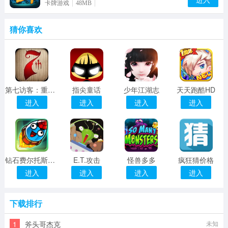
卡牌游戏
48MB
猜你喜欢
第七访客：重制版
指尖童话
少年江湖志
天天跑酷HD
进入
进入
进入
进入
钻石费尔托斯特2
E.T.攻击
怪兽多多
疯狂猜价格
进入
进入
进入
进入
下载排行
1
斧头哥杰克
未知