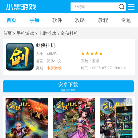
首页
手游
软件
攻略
教程
专题
手机游戏
手机软件
首页
>
手机游戏
>
卡牌游戏
> 剑侠挂机
动作游戏
冒险游戏
苹果游戏
剑侠挂机
大小：48MB
安卓游戏
卡牌游戏
软件应用
语言：简体中文
系统：安卓
类别：
卡牌游戏
时间：2025-07-27 19:01:15
益智游戏
音乐游戏
传奇游戏
安卓下载
竞速游戏
模拟游戏
体育游戏
直接点击下载
策略游戏
文字游戏
角色扮演