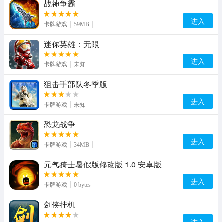
战神争霸
进入
卡牌游戏
59MB
迷你英雄：无限
进入
卡牌游戏
未知
狙击手部队冬季版
进入
卡牌游戏
未知
恐龙战争
进入
卡牌游戏
34MB
元气骑士暑假版修改版 1.0 安卓版
进入
卡牌游戏
0 bytes
剑侠挂机
进入