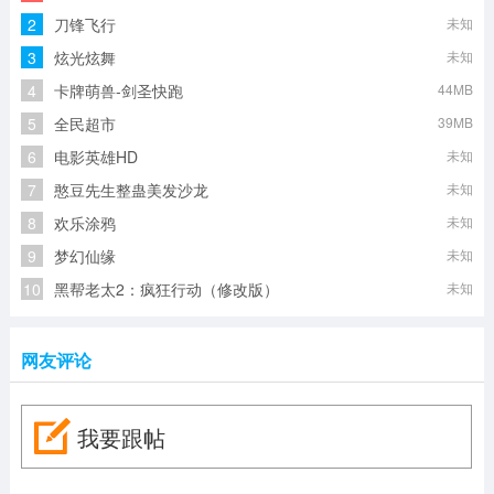
2
刀锋飞行
未知
3
炫光炫舞
未知
4
卡牌萌兽-剑圣快跑
44MB
5
全民超市
39MB
6
电影英雄HD
未知
7
憨豆先生整蛊美发沙龙
未知
8
欢乐涂鸦
未知
9
梦幻仙缘
未知
10
黑帮老太2：疯狂行动（修改版）
未知
网友评论
我要跟帖