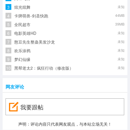
3
炫光炫舞
未知
4
卡牌萌兽-剑圣快跑
44MB
5
全民超市
39MB
6
电影英雄HD
未知
7
憨豆先生整蛊美发沙龙
未知
8
欢乐涂鸦
未知
9
梦幻仙缘
未知
10
黑帮老太2：疯狂行动（修改版）
未知
网友评论
我要跟帖
声明：评论内容只代表网友观点，与本站立场无关！