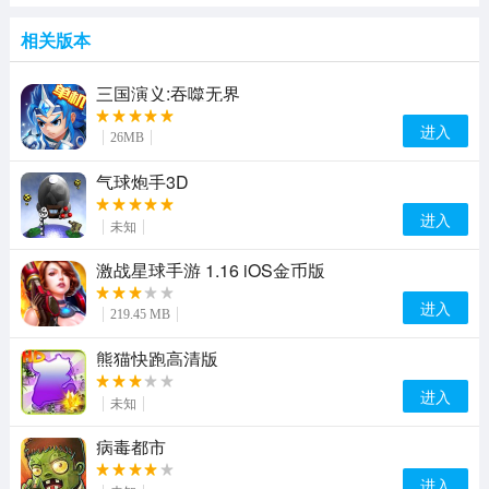
相关版本
三国演义:吞噬无界
进入
26MB
气球炮手3D
进入
未知
激战星球手游 1.16 iOS金币版
进入
219.45 MB
熊猫快跑高清版
进入
未知
病毒都市
进入