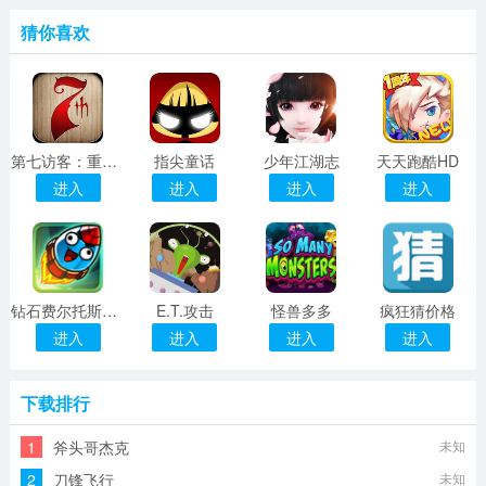
猜你喜欢
第七访客：重制版
指尖童话
少年江湖志
天天跑酷HD
进入
进入
进入
进入
钻石费尔托斯特2
E.T.攻击
怪兽多多
疯狂猜价格
进入
进入
进入
进入
下载排行
1
斧头哥杰克
未知
2
刀锋飞行
未知