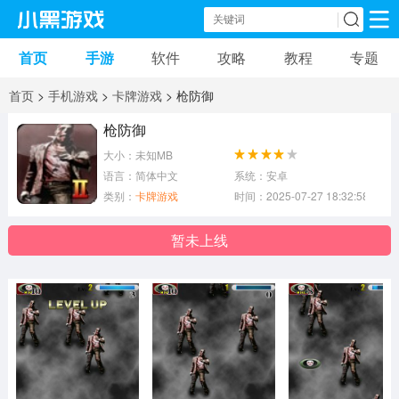
首页
手游
软件
攻略
教程
专题
手机游戏
手机软件
首页
>
手机游戏
>
卡牌游戏
> 枪防御
动作游戏
冒险游戏
苹果游戏
枪防御
大小：未知MB
安卓游戏
卡牌游戏
软件应用
语言：简体中文
系统：安卓
类别：
卡牌游戏
时间：2025-07-27 18:32:58
益智游戏
音乐游戏
传奇游戏
暂未上线
竞速游戏
模拟游戏
体育游戏
策略游戏
文字游戏
角色扮演