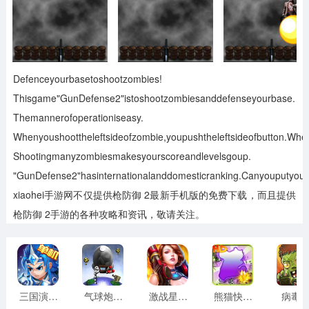
Defenceyourbasetoshootzombies!
Thisgame"GunDefense2"istoshootzombiesanddefenseyourbase.
Themannerofoperationiseasy.
Whenyoushoottheleftsideofzombie,youpushtheleftsideofbutton.When
Shootingmanyzombiesmakesyourscoreandlevelsgoup.
"GunDefense2"hasinternationalanddomesticranking.Canyouputyour
xiaohei手游网不仅提供枪防御 2最新手机版的免费下载，而且提供
枪防御 2手游的各种攻略和资讯，敬请关注。
三国演义:吞噬无界
气球炮手3D
激战星球手游 1.16 iOS金币版
熊猫快跑高清版
病毒