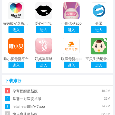
辣妈帮安卓版免费
爱心小宝贝
小创优孕app
分蛋
进入
进入
进入
进入
唯小贝母婴平台
好妈咪星球
联洋母婴app
宝贝生活记录完整版
进入
进入
进入
进入
下载排行
1
孕育提醒最新版
40.0M
2
掌馨一对医安卓版
22M
3
fetalheart胎心仪app
14.9M
4
快乐育儿最新版
22.8M