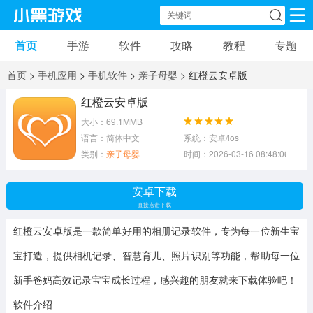
首页
手游
软件
攻略
教程
专题
手机游戏
手机软件
首页
>
手机应用
>
手机软件
>
亲子母婴
> 红橙云安卓版
动作游戏
冒险游戏
苹果游戏
红橙云安卓版
大小：69.1MMB
安卓游戏
卡牌游戏
软件应用
语言：简体中文
系统：安卓/ios
类别：
亲子母婴
时间：2026-03-16 08:48:06
益智游戏
音乐游戏
传奇游戏
安卓下载
竞速游戏
模拟游戏
体育游戏
直接点击下载
红橙云安卓版是一款简单好用的相册记录软件，专为每一位新生宝
策略游戏
文字游戏
角色扮演
宝打造，提供相机记录、智慧育儿、照片识别等功能，帮助每一位
新手爸妈高效记录宝宝成长过程，感兴趣的朋友就来下载体验吧！
软件介绍