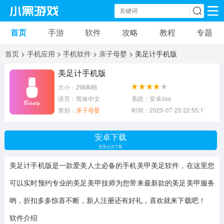
首页
手游
软件
攻略
教程
专题
手机游戏
手机软件
首页
>
手机应用
>
手机软件
>
亲子母婴
> 美足计手机版
动作游戏
冒险游戏
苹果游戏
美足计手机版
大小：29MMB
安卓游戏
卡牌游戏
软件应用
语言：简体中文
系统：安卓/ios
类别：
亲子母婴
时间：2025-07-25 22:55:11
益智游戏
音乐游戏
传奇游戏
安卓下载
竞速游戏
模拟游戏
体育游戏
直接点击下载
美足计手机版是一款爱美人士必备的手机美甲美足软件，在这里您
策略游戏
文字游戏
角色扮演
可以实时预约专业的美足美甲技师为您带来最新款的美足美甲服务
哟，折扣多多惊喜不断，新人注册还有好礼，喜欢就来下载吧！
软件介绍