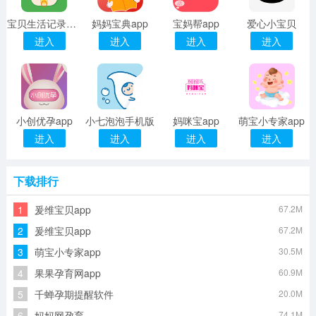
宝贝生活记录完整版
妈妈宝典app
宝妈帮app
爱心小宝贝
进入
进入
进入
进入
小创优孕app
小七泡泡手机版
妈咪宝app
萌宝小专家app
进入
进入
进入
进入
下载排行
1
爰维宝贝app
67.2M
2
爰维宝贝app
67.2M
3
萌宝小专家app
30.5M
4
果果孕育网app
60.9M
5
千蝉孕期提醒软件
20.0M
6
妈妈网孕育
74.1M