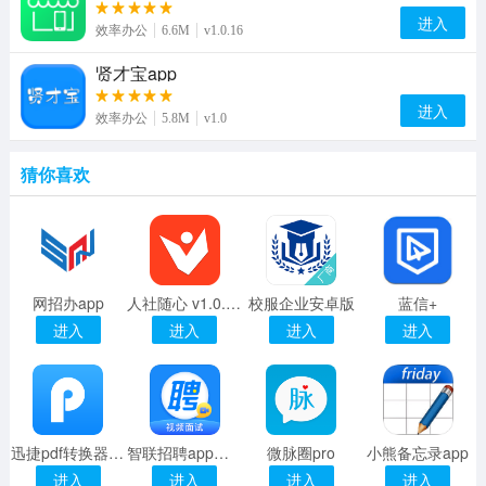
进入
效率办公
6.6M
v1.0.16
贤才宝app
进入
效率办公
5.8M
v1.0
猜你喜欢
网招办app
人社随心 v1.0.5 安卓版
校服企业安卓版
蓝信+
进入
进入
进入
进入
迅捷pdf转换器免费版
智联招聘app下载
微脉圈pro
小熊备忘录app
进入
进入
进入
进入