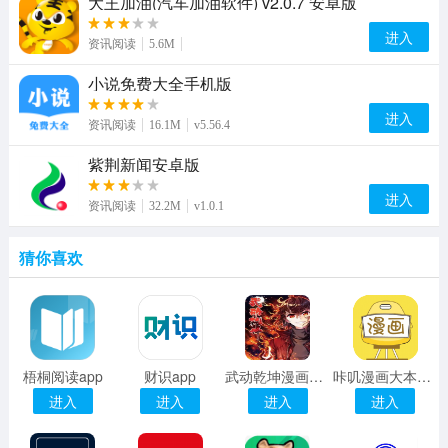
大王加油(汽车加油软件) v2.0.7 安卓版
进入
资讯阅读
5.6M
小说免费大全手机版
进入
资讯阅读
16.1M
v5.56.4
紫荆新闻安卓版
进入
资讯阅读
32.2M
v1.0.1
猜你喜欢
梧桐阅读app
财识app
武动乾坤漫画下拉式免费
咔叽漫画大本营免费版
进入
进入
进入
进入