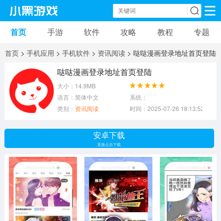
首页
手游
软件
攻略
教程
专题
手机游戏
手机软件
首页
>
手机应用
>
手机软件
>
资讯阅读
> 哒哒漫画登录地址首页登陆
动作游戏
冒险游戏
苹果游戏
哒哒漫画登录地址首页登陆
大小：14.9MB
安卓游戏
卡牌游戏
软件应用
语言：简体中文
系统：
类别：
资讯阅读
时间：2025-07-26 18:13:52
益智游戏
音乐游戏
传奇游戏
安卓下载
竞速游戏
模拟游戏
体育游戏
直接点击下载
策略游戏
文字游戏
角色扮演