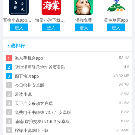
百搜小说app下载安装
海棠小说下载app正版免费
漫咖免费
蓝色草原app
进入
进入
进入
进入
下载排行
1
海东手机台app
52.1M
2
哒哒漫画登录地址首页登陆
14.9
3
四五快读app
49.32 MB
4
今日徐州安卓版
29.7M
5
常读小说
12.9M
6
天下广安移动客户端
31.3M
7
免费电子书赚钱 v2.7.1 安卓版
6.2M
8
喃喃(虚拟交友) v1.6.2 安卓版
8.2M
9
柠檬小说网址下载
32.54MB