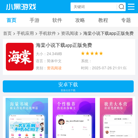
首页
手游
软件
攻略
教程
专题
手机游戏
手机软件
首页
>
手机应用
>
手机软件
>
资讯阅读
> 海棠小说下载app正版免费
动作游戏
冒险游戏
苹果游戏
海棠小说下载app正版免费
大小：24.34MB
安卓游戏
卡牌游戏
软件应用
语言：简体中文
系统：
类别：
资讯阅读
时间：2025-07-26 21:01:02
益智游戏
音乐游戏
传奇游戏
安卓下载
竞速游戏
模拟游戏
体育游戏
直接点击下载
策略游戏
文字游戏
角色扮演