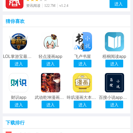
进入
资讯阅读
122.7M
v1.2.4
猜你喜欢
LOL掌游宝最新版本
轻点漫画app
飞卢书屋
梧桐阅读app
进入
进入
进入
进入
财识app
武动乾坤漫画下拉式免费
咔叽漫画大本营免费版
百搜小说app下载安装
进入
进入
进入
进入
下载排行