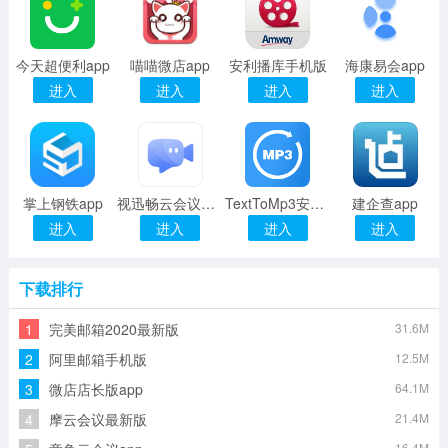
今天超便利app
喵喵微店app
安利播库手机版
海康易会app
进入
进入
进入
进入
掌上钢铁app
视迅畅云会议app
TextToMp3安卓版
建企查app
进入
进入
进入
进入
下载排行
1
完美邮箱2020最新版
31.6M
2
阿里邮箱手机版
12.5M
3
微店店长版app
64.1M
4
摩云会议最新版
21.4M
16.4M