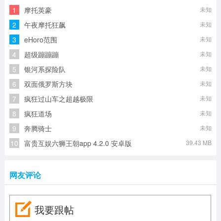
1
摩托英豪
未知
2
午夜摩托狂飙
未知
3
eHoro范围
未知
4
超级蹦蹦蹦
未知
5
银河系探险队
未知
6
双面俄罗斯方块
未知
7
疯狂过山车之超越极限
未知
8
疯狂道场
未知
9
奔腾骑士
未知
10
富贵互娱六狮王朝app 4.2.0 安卓版
39.43 MB
网友评论
我要跟帖