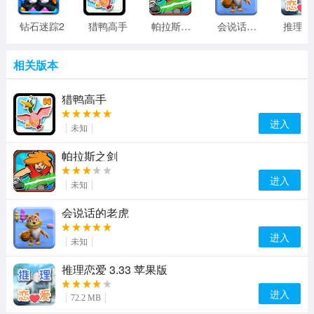
钻石迷踪2
猎鸭高手
帕拉斯之剑
会说话的老虎
推理
相关版本
猎鸭高手
进入
未知
帕拉斯之剑
进入
未知
会说话的老虎
进入
未知
推理恋爱 3.33 苹果版
进入
72.2 MB