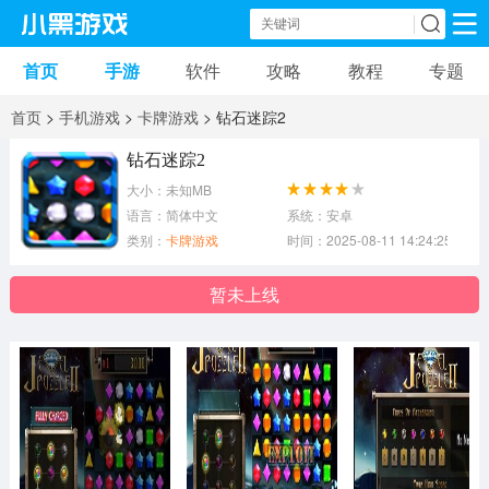
首页
手游
软件
攻略
教程
专题
手机游戏
手机软件
首页
>
手机游戏
>
卡牌游戏
> 钻石迷踪2
动作游戏
冒险游戏
苹果游戏
钻石迷踪2
大小：未知MB
安卓游戏
卡牌游戏
软件应用
语言：简体中文
系统：安卓
类别：
卡牌游戏
时间：2025-08-11 14:24:25
益智游戏
音乐游戏
传奇游戏
暂未上线
竞速游戏
模拟游戏
体育游戏
策略游戏
文字游戏
角色扮演