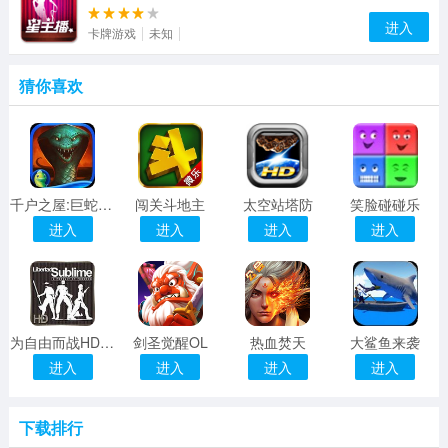
进入
卡牌游戏
未知
猜你喜欢
千户之屋:巨蛇烈焰
闯关斗地主
太空站塔防
笑脸碰碰乐
进入
进入
进入
进入
为自由而战HD（精简版）
剑圣觉醒OL
热血焚天
大鲨鱼来袭
进入
进入
进入
进入
下载排行