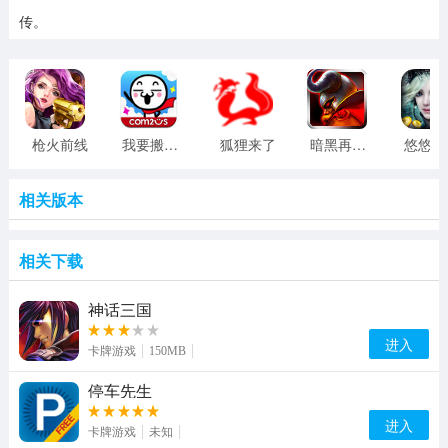
传。
枪火前线
我要搬家-Com2uS
狐狸来了
暗黑再临-战神之怒
相关版本
相关下载
神话三国
进入
卡牌游戏
150MB
停车先生
进入
卡牌游戏
未知