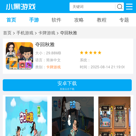
首页
手游
软件
攻略
教程
专题
手机游戏
手机软件
首页
>
手机游戏
>
卡牌游戏
> 夺回秋雅
动作游戏
冒险游戏
苹果游戏
夺回秋雅
大小：29.88MB
安卓游戏
卡牌游戏
软件应用
语言：简体中文
系统：
类别：
卡牌游戏
时间：2025-08-14 21:19:06
益智游戏
音乐游戏
传奇游戏
安卓下载
竞速游戏
模拟游戏
体育游戏
直接点击下载
策略游戏
文字游戏
角色扮演