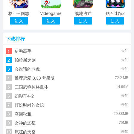
格斗三国志
Videogame
战地逃亡
钻石迷踪2
进入
进入
进入
进入
下载排行
1
猎鸭高手
未知
2
帕拉斯之剑
未知
3
会说话的老虎
未知
4
推理恋爱 3.33 苹果版
72.2 MB
5
三国武魂神将乱斗
14.99M
6
幻影车神2
未知
7
打扮时尚的女孩
未知
8
夺回秋雅
29.88MB
9
女神的远征
75MB
10
疯狂的天空
未知