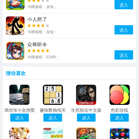
进入
卡牌游戏
未知
小人怒了
进入
卡牌游戏
未知
众将听令
进入
卡牌游戏
62MB
猜你喜欢
屌丝张小盒拼图
趣味数独闯关
生死狙击中文版
色彩连线
进入
进入
进入
进入