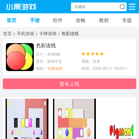
首页
手游
软件
攻略
教程
专题
手机游戏
手机软件
首页
>
手机游戏
>
卡牌游戏
> 色彩连线
动作游戏
冒险游戏
苹果游戏
色彩连线
大小：未知MB
安卓游戏
卡牌游戏
软件应用
语言：简体中文
系统：安卓
类别：
卡牌游戏
时间：2025-08-11 18:40:14
益智游戏
音乐游戏
传奇游戏
暂未上线
竞速游戏
模拟游戏
体育游戏
策略游戏
文字游戏
角色扮演