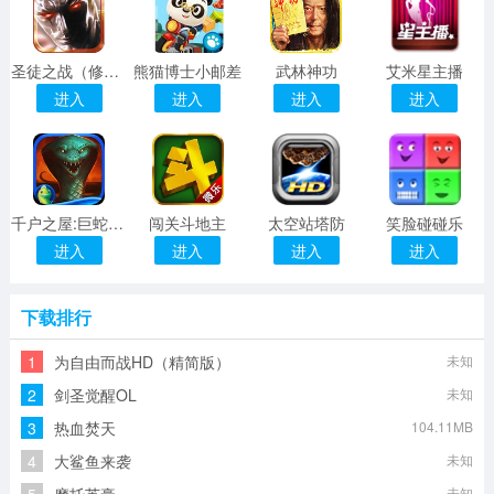
圣徒之战（修改版）
熊猫博士小邮差
武林神功
艾米星主播
进入
进入
进入
进入
千户之屋:巨蛇烈焰
闯关斗地主
太空站塔防
笑脸碰碰乐
进入
进入
进入
进入
下载排行
1
为自由而战HD（精简版）
未知
2
剑圣觉醒OL
未知
3
热血焚天
104.11MB
4
大鲨鱼来袭
未知
未知