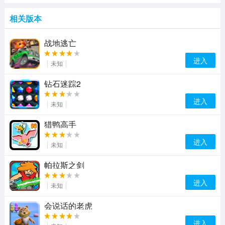
相关版本
战地逃亡
进入
未知
钻石迷踪2
进入
未知
猎鸭高手
进入
未知
帕拉斯之剑
进入
未知
会说话的老虎
进入