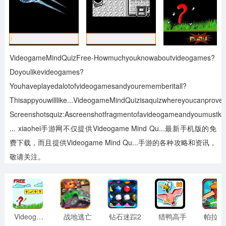
VideogameMindQuizFree-Howmuchyouknowaboutvideogames?
Doyoulikevideogames?
Youhaveplayedalotofvideogamesandyourememberitall?
Thisappyouwilllike...VideogameMindQuizisaquizwhereyoucanpro
Screenshotsquiz:Ascreenshotfragmentofavideogameandyoumustkn
...
xiaohei手游网不仅提供Videogame Mind Qu...最新手机版的免
费下载，而且提供Videogame Mind Qu...手游的各种攻略和资讯，
敬请关注。
Videogame
战地逃亡
钻石迷踪2
猎鸭高手