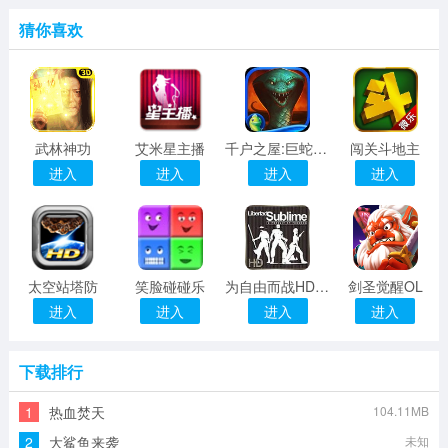
猜你喜欢
武林神功
艾米星主播
千户之屋:巨蛇烈焰
闯关斗地主
进入
进入
进入
进入
太空站塔防
笑脸碰碰乐
为自由而战HD（精简版）
剑圣觉醒OL
进入
进入
进入
进入
下载排行
1
热血焚天
104.11MB
2
大鲨鱼来袭
未知