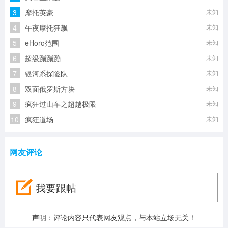
3
摩托英豪
未知
4
午夜摩托狂飙
未知
5
eHoro范围
未知
6
超级蹦蹦蹦
未知
7
银河系探险队
未知
8
双面俄罗斯方块
未知
9
疯狂过山车之超越极限
未知
10
疯狂道场
未知
网友评论
我要跟帖
声明：评论内容只代表网友观点，与本站立场无关！